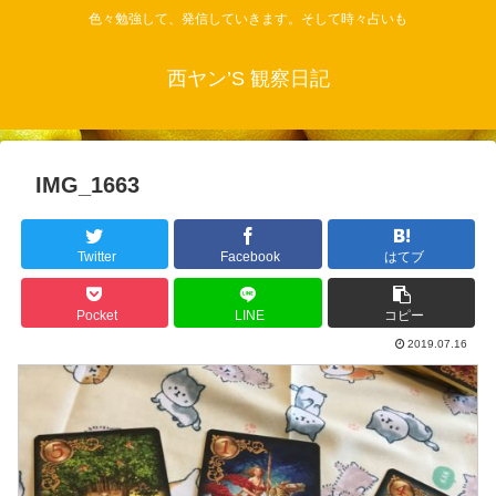
色々勉強して、発信していきます。そして時々占いも
西ヤン’S 観察日記
IMG_1663
Twitter
Facebook
はてブ
Pocket
LINE
コピー
2019.07.16