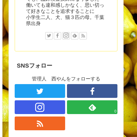
働いても違和感しかなく、思い切っ
て好きなことを追求することに
小学生二人、犬、猫３匹の母。千葉
県出身
SNSフォロー
管理人 西やんをフォローする
0