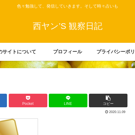
色々勉強して、発信していきます。そして時々占いも
西ヤン’S 観察日記
のサイトについて
プロフィール
プライバシーポリ
Pocket
LINE
コピー
2020.11.09