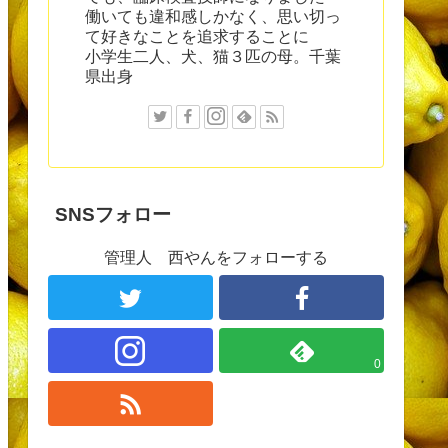
働いても違和感しかなく、思い切っ
て好きなことを追求することに
小学生二人、犬、猫３匹の母。千葉
県出身
SNSフォロー
管理人 西やんをフォローする
0