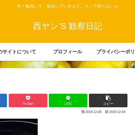
色々勉強して、発信していきます。そして時々占いも
西ヤン’S 観察日記
のサイトについて
プロフィール
プライバシーポリ
Pocket
LINE
コピー
2019.12.05
2019.12.04