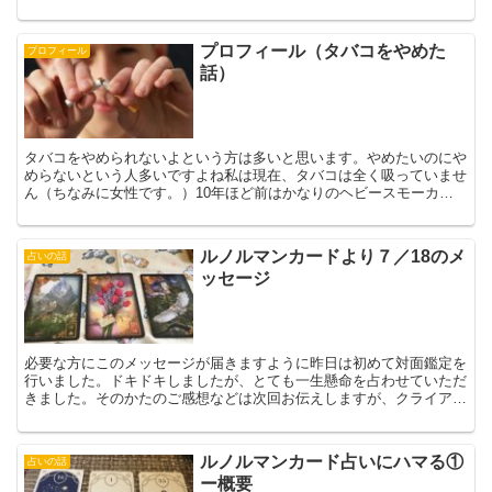
うことも多いですでも、結論言わせてください占いは怪しく...
プロフィール（タバコをやめた
プロフィール
話）
タバコをやめられないよという方は多いと思います。やめたいのにや
めらないという人多いですよね私は現在、タバコは全く吸っていませ
ん（ちなみに女性です。）10年ほど前はかなりのヘビースモーカー
でした。1日に２箱くらいは吸っていたと思います１.私の...
ルノルマンカードより７／18のメ
占いの話
ッセージ
必要な方にこのメッセージが届きますように昨日は初めて対面鑑定を
行いました。ドキドキしましたが、とても一生懸命を占わせていただ
きました。そのかたのご感想などは次回お伝えしますが、クライアン
ト様に占いの結果を聞き、心の荷が降りてホッとしたとおっ...
ルノルマンカード占いにハマる①
占いの話
ー概要