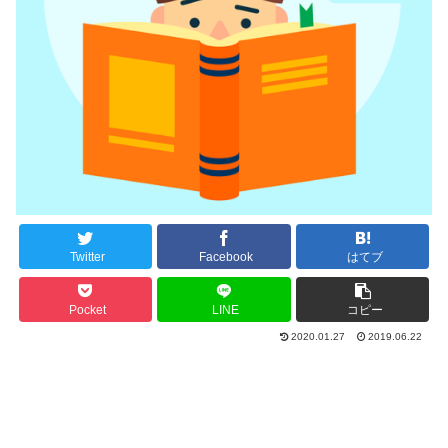
Twitter
Facebook
はてブ
Pocket
LINE
コピー
2020.01.27
2019.06.22