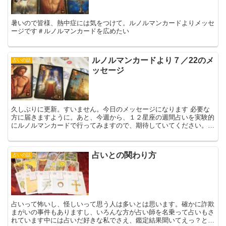
暑いので皆様、熱中症には気をつけて。ルノルマンカードよりメッセ
ージです＃ルノルマンカードを広めたい
ルノルマンカードより７／22のメ
占いの話
ッセージ
久しぶりに更新。すいません。今日のメッセージになります 必要な
方に届きますように。あと、今週から、１２星座の週間占いを実験的
にルノルマンカードで行ってみますので、期待していてください。少
しでも皆様の心の疲れがなくなり軽くなりますように
占いとの関わり方
占いの話
占いって怖いし、怪しいって思う人は多いとは思います。確かに詐欺
まがいの事件もありますし、いろんな方が占い師を名乗って占いもさ
れています中には占いだ好きな私でさえ、鑑定結果聞いてえっ？と思